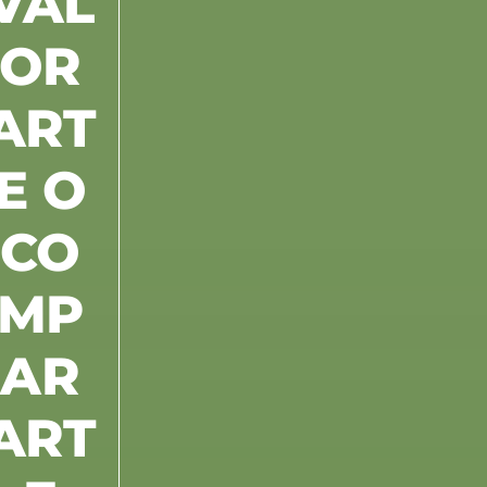
VAL
OR
ART
E O
CO
MP
AR
ART