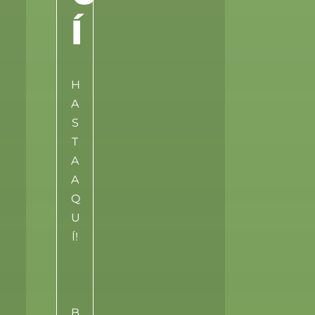
Í
H
A
S
T
A
A
Q
U
Í!
B