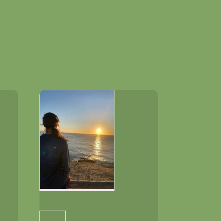
STA
QUÍ
IVA TU
ERIOR