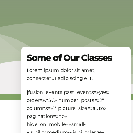
Some of Our Classes
Lorem ipsum dolor sit amet,
consectetur adipiscing elit.
[fusion_events past_events=»yes»
order=»ASC» number_posts=»2″
columns=»1″ picture_size=»auto»
pagination=»no»
hide_on_mobile=»small-
visibility,medium-visibility,large-