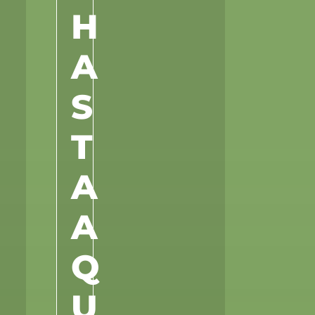
H
A
S
T
A
A
Q
U