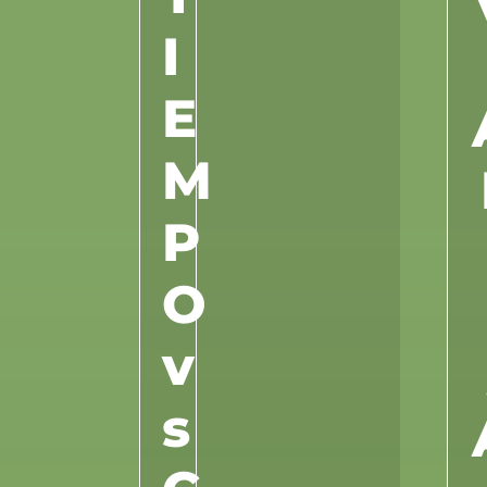
I
E
M
P
O
v
s