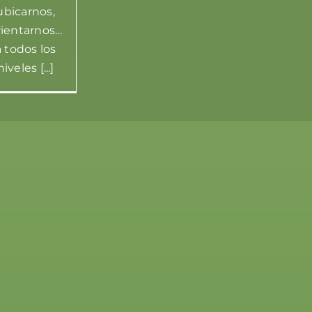
ubicarnos,
ientarnos...
a todos los
niveles [...]