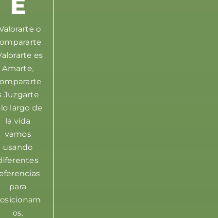
E
alorarte o
ompararte
alorarte es
Amarte,
ompararte
s Juzgarte
 lo largo de
la vida
vamos
usando
diferentes
eferencias
para
osicionarn
os,