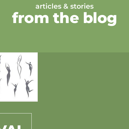
articles & stories
from the blog
HA
A
TE
CULT
INT