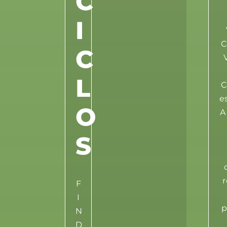
C
I
V
C
C
V
L
C
e
O
A
S
r
F
I
p
N
D